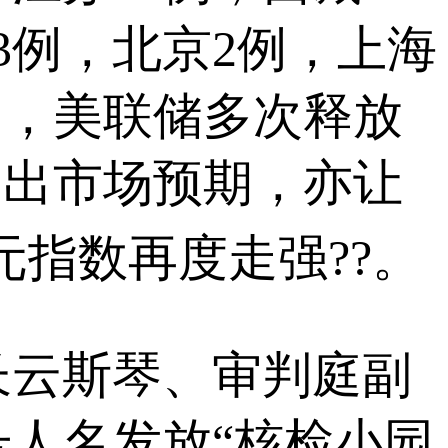
3例，北京2例，上海
期，美联储多次释放
，超出市场预期，亦让
元指数再度走强??。
斯琴、审判庭副
人名发放“核检小园