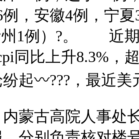
6例，安徽4例，宁夏
，贵州1例）?。 近
pi同比上升8.3%
纷起〰???，最近美
古高院人事处长云
服，分别负责核对楼号