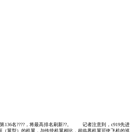
36名????，将最高排名刷新??。 记者注意到，c919先进
面（翼型）的机翼，与传统机翼相比，超临界机翼可使飞机的巡