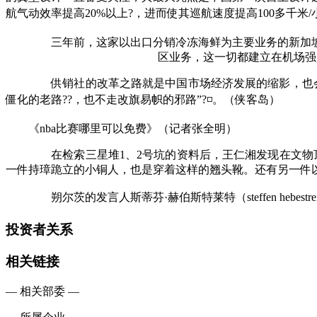
航气动效率提高20%以上?，进而使其巡航速度提高100多千米/
三年前，这家以出口分销冷冻海鲜为主要业务的新加坡
区业务，这一切都建立在机场强
供销社的改革之路就是中国市场经济发展的缩影，也会
僵化的老路??，也不走改旗易帜的邪路”?◽。（侠客岛）
《nba比赛哪里可以免费》（记者张全明）
在检索三星堆1、2号坑的资料后，王仁湘发现在文物顶
一件持璋跪立的小铜人，也是穿着这样的翘头靴。还有另一件以
朔尔茨的发言人斯蒂芬·赫伯斯特莱特（steffen hebe
投资者关系
相关链接
— 相关部委 —