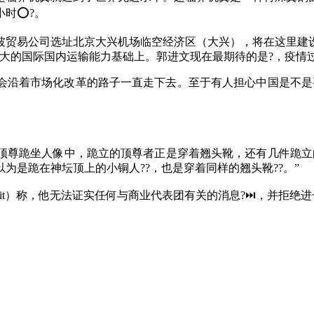
小时⭕?。
贸易公司选址北京大兴机场临空经济区（大兴），将在这里建设
大的国际国内运输能力基础上。郭进文现在最期待的是?，疫情过后
沿着市场化改革的路子一直走下去。至于有人担心中国是不是要
尊跪坐人像中，跪立的顶尊者正是穿着翘头靴，还有几件跪立
为是跪在神坛顶上的小铜人??，也是穿着同样的翘头靴??。”
streit）称，他无法证实任何与商业代表团有关的消息?⏭，并拒绝进