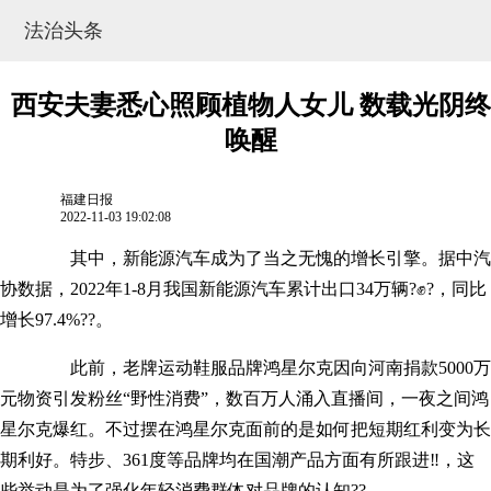
法治头条
西安夫妻悉心照顾植物人女儿 数载光阴终
唤醒
福建日报
2022-11-03 19:02:08
其中，新能源汽车成为了当之无愧的增长引擎。据中汽
协数据，2022年1-8月我国新能源汽车累计出口34万辆?✊?，同比
增长97.4%??。
网站地图
此前，老牌运动鞋服品牌鸿星尔克因向河南捐款5000万
元物资引发粉丝“野性消费”，数百万人涌入直播间，一夜之间鸿
星尔克爆红。不过摆在鸿星尔克面前的是如何把短期红利变为长
期利好。特步、361度等品牌均在国潮产品方面有所跟进‼，这
些举动是为了强化年轻消费群体对品牌的认知??。