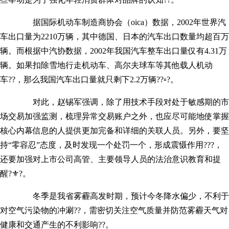
据国际机动车制造商协会（oica）数据，2002年世界汽
车出口量为2210万辆，其中德国、日本的汽车出口数量均超百万
辆。而根据中汽协数据，2002年我国汽车整车出口量仅有4.31万
辆。如果扣除雪地行走机动车、高尔夫球车等其他载人机动
车??，那么我国汽车出口量就只剩下2.2万辆??▫?。
对此，赵锡军强调，除了用技术手段对处于敏感期的市
场交易加强监测，梳理异常交易账户之外，也应尽可能地使掌握
核心内幕信息的人提供更加完备和详细的关联人员。另外，要坚
持“零容忍”态度，及时发现一个处罚一个，形成震慑作用???，
还要加强对上市公司高管、主要领导人员的法治意识教育和提
醒?⚜?。
冬季是我省雾霾高发时期，预计今冬降水偏少，不利于
对空气污染物的冲涮??，需密切关注空气质量并防范雾霾天气对
健康和交通产生的不利影响??。