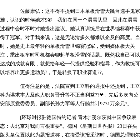
佐藤康弘：这不得不提到日本单板滑雪大跳台选手鬼冢
雅，认识的时候她才9岁，我们在同一个滑雪队里，因此在滑雪
过程中会时不时对她提出建议。她认真训练后在世界锦标赛中获
得了冠军。对于我来说，这是无论滑多久都难以企及的高度。当
时，她是史上最年轻的单板滑雪世锦赛冠军，受到媒体极大关
注，乘出租车时司机都会聊起单板滑雪的话题。既然我自己可以
达成的成就有限，就想给年轻一代提供经验和指导，作为教练可
以培养出更多运动员?，于是转换了职业赛道??。
值得注意的是，法院宣判王立科的通报中还提到，王立
科为谋求本人及他人职务晋升等不正当利益??❤，先后多次向公
安部原党委委员、副部长孙力军等人行贿共计9731万余元?。
[环球时报驻德国特约记者 青木]“朔尔茨就中国争议表
态：去北京对我而言很重要”。德国《星期日世界报》23日在头
版头条位置以此为题报道称，在接受该报采访时，德国总理朔尔