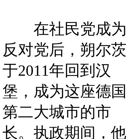
在社民党成为
反对党后，朔尔茨
于2011年回到汉
堡，成为这座德国
第二大城市的市
长。执政期间，他