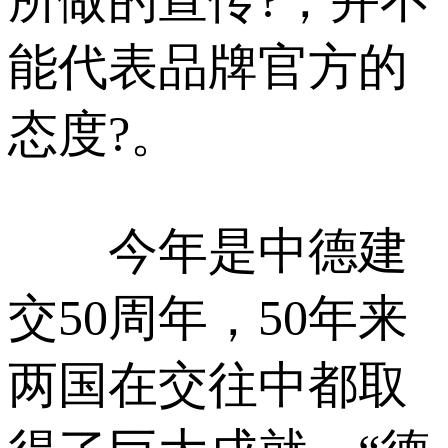
能代表品牌官方的
态度?。
今年是中德建
交50周年，50年来
两国在交往中都取