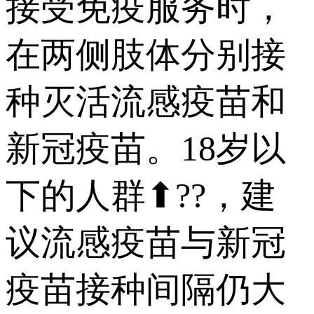
接受免疫服务时，
在两侧肢体分别接
种灭活流感疫苗和
新冠疫苗。18岁以
下的人群⬆??，建
议流感疫苗与新冠
疫苗接种间隔仍大