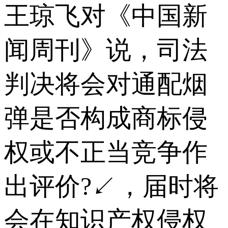
王琼飞对《中国新
闻周刊》说，司法
判决将会对通配烟
弹是否构成商标侵
权或不正当竞争作
出评价?↙，届时将
会在知识产权侵权