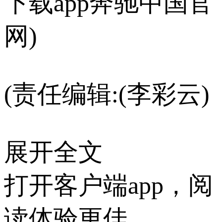
下载app奔驰中国官
网)
(责任编辑:(李彩云)
展开全文
打开客户端app，阅
读体验更佳