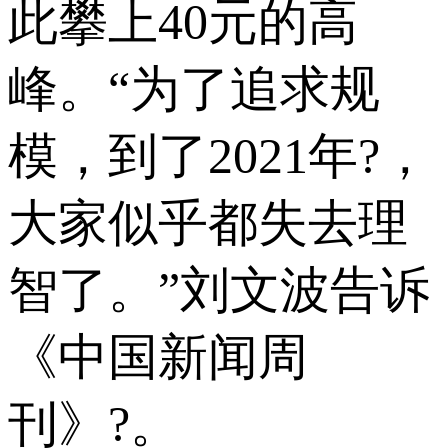
此攀上40元的高
峰。“为了追求规
模，到了2021年?，
大家似乎都失去理
智了。”刘文波告诉
《中国新闻周
刊》?。