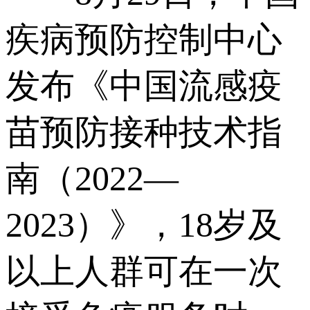
疾病预防控制中心
发布《中国流感疫
苗预防接种技术指
南（2022—
2023）》，18岁及
以上人群可在一次