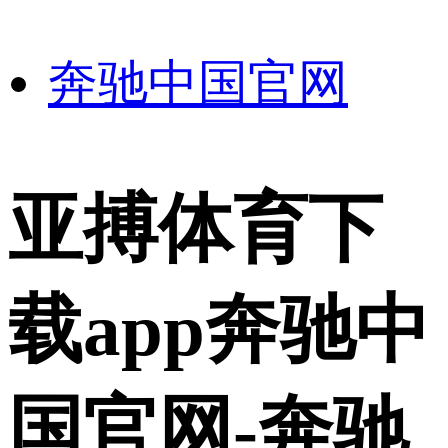
奔驰中国官网
亚搏体育下
载app奔驰中
国官网-奔驰