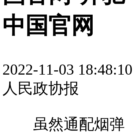
中国官网
2022-11-03 18:48:10
人民政协报
虽然通配烟弹