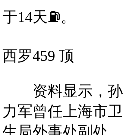
于14天⛽。
西罗
459 顶
资料显示，孙
力军曾任上海市卫
生局外事处副处