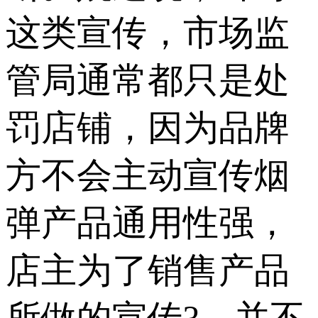
这类宣传，市场监
管局通常都只是处
罚店铺，因为品牌
方不会主动宣传烟
弹产品通用性强，
店主为了销售产品
所做的宣传?，并不