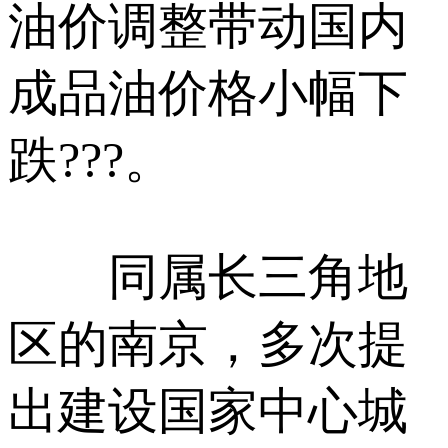
油价调整带动国内
成品油价格小幅下
跌???。
同属长三角地
区的南京，多次提
出建设国家中心城