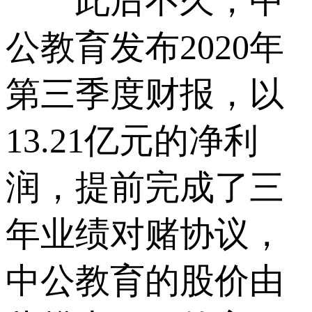
此后不久，中
公教育发布2020年
第三季度财报，以
13.21亿元的净利
润，提前完成了三
年业绩对赌协议，
中公教育的股价由