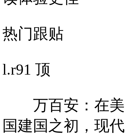
热门跟贴
l.r
91 顶
万百安：在美
国建国之初，现代