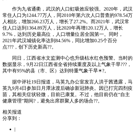
作为九省通衢，武汉的人口虹吸效应较强。2020年，武汉
常住人口为1244.77万人，同2010年第六次人口普查的978.54万
人相比，增加266.23万人，增长了27.2%。而2021年，武汉常
住人口达到1364.89万人，比2020年再增120.12万人，增长
9.7%，达到历史最高位，人口增量位居全国第一。同时，
2021年武汉城镇化率达到84.56%，同比增加0.25个百分
点???，创下历史新高??。
同日，江西省水文监测中心也升级枯水红色预警。当时的
数据显示，9月22日江西省全省持续重度及以上气象干旱???，
其中有95%的县（市、区）达到特重气象干旱☀?。
据中评社19日报道，马英九办公室发言人洪于茜透露，马
英九9月4日参加日月潭泳渡后确诊新冠肺炎。因已打完四剂疫
苗，其相关症状轻微，目前已康复。不过，他目前仍在“自主
健康管理”期间?，避免出席群聚人多的场合??。
相关报道
分享到：
|