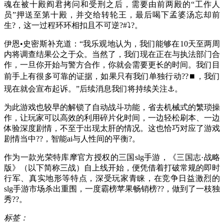
魂在被十殿阎君拷问和受刑之后，需要由前两殿的“工作人
员”押送至第十殿，并交给转轮王，最后喝下孟婆汤忘却前
生?，这一过程环环相扣且不可逆?#⤵?。
伊恩•史密斯补充道：“我乐观地认为，我们能够在10天至两周
内将调查结果公之于众。当然了，我们现在正在与执法部门合
作，一旦你开始与警方合作，你就会需要更长的时间。我们目
前手上有很多可靠的证据，如果只有我们单独行动??⏹，我们
现在就会宣布起诉。”后续消息我们将持续关注⚓。
为此游戏也较早的解锁了自动战斗功能，省去机械式的繁琐操
作，让玩家可以高效的利用碎片化时间，一边轻松刷本、一边
体验深度剧情，不至于出现太肝的情况。这也恰巧对应了游戏
剧情当中??，智能ai与人性间的平衡?。
作为一款光荣特库摩官方授权的三国slg手游，《三国志·战略
版》（以下简称三战）自上线开始，便凭借着打破常规的即时
行军、真实地形等特点，深受玩家青睐，在竞争日益激烈的
slg手游市场杀出重围，一度霸榜苹果畅销榜??，做到了一枝独
秀??。
标签：