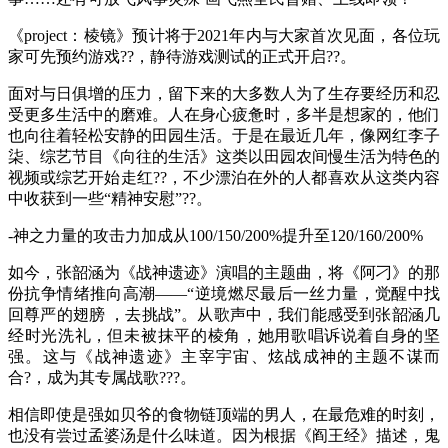
《project：棱镜》预计将于2021年内与大家首次见面，各位玩
家可先预约游戏??，静待游戏测试的正式开启??。
面对与日俱增的压力，留下来的大多数人为了生存要经历和忍
受更多生活中的磨难。人在身心疲惫时，多半是想家的，他们
也向往着轻松安静的田园生活。于是在最近几年，像网红李子
柒、综艺节目《向往的生活》这类以田园农间慢生活为特色的
视频或综艺开始走红??，不少漂泊在外的人都喜欢从这类内容
中收获到一些“精神安慰”??。
-神之力量的攻击力加成从100/150/200%提升至120/160/200%
如今，张韶涵为《战神遗迹》演唱的主题曲，将《阿刁》的那
份抗争情绪推向高潮——“逆境燃尽最后一丝力量，觉醒中找
回尊严的翅膀 ，去挑战”。从歌声中，我们能感受到张韶涵几
经时光洗礼，但未被抹平的棱角，她用歌唱诉说着自身的坚
强。这与《战神遗迹》主宰宇宙、炫战成神的主题不谋而
合?，成为其专属战歌???。
相信即使是强如贝爷的食物链顶端的男人，在最危难的时刻，
也没有尝过孟婆汤是什么味道。因为根据《阎王经》描述，鬼