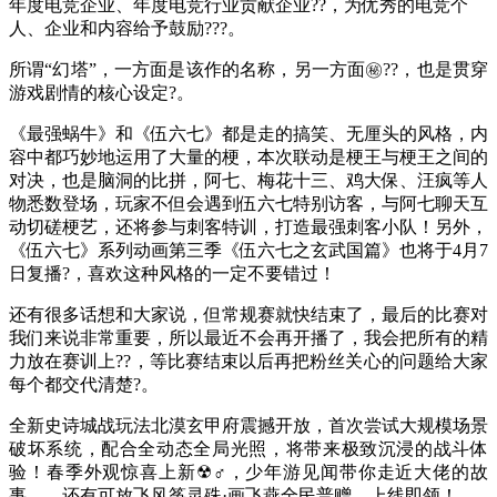
年度电竞企业、年度电竞行业贡献企业??，为优秀的电竞个
人、企业和内容给予鼓励???。
所谓“幻塔”，一方面是该作的名称，另一方面㊙??，也是贯穿
游戏剧情的核心设定?。
《最强蜗牛》和《伍六七》都是走的搞笑、无厘头的风格，内
容中都巧妙地运用了大量的梗，本次联动是梗王与梗王之间的
对决，也是脑洞的比拼，阿七、梅花十三、鸡大保、汪疯等人
物悉数登场，玩家不但会遇到伍六七特别访客，与阿七聊天互
动切磋梗艺，还将参与刺客特训，打造最强刺客小队！另外，
《伍六七》系列动画第三季《伍六七之玄武国篇》也将于4月7
日复播?，喜欢这种风格的一定不要错过！
还有很多话想和大家说，但常规赛就快结束了，最后的比赛对
我们来说非常重要，所以最近不会再开播了，我会把所有的精
力放在赛训上??，等比赛结束以后再把粉丝关心的问题给大家
每个都交代清楚?。
全新史诗城战玩法北漠玄甲府震撼开放，首次尝试大规模场景
破坏系统，配合全动态全局光照，将带来极致沉浸的战斗体
验！春季外观惊喜上新☢♂，少年游见闻带你走近大佬的故
事……还有可放飞风筝灵殊·画飞燕全民普赠、上线即领！