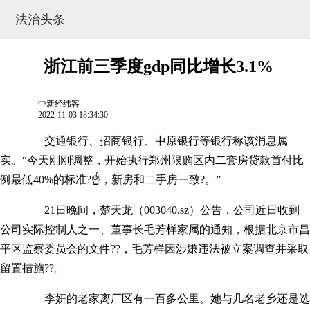
法治头条
浙江前三季度gdp同比增长3.1%
中新经纬客
2022-11-03 18:34:30
交通银行、招商银行、中原银行等银行称该消息属
实。“今天刚刚调整，开始执行郑州限购区内二套房贷款首付比
例最低40%的标准?☝，新房和二手房一致?。”
21日晚间，楚天龙（003040.sz）公告，公司近日收到
网站地图
公司实际控制人之一、董事长毛芳样家属的通知，根据北京市昌
平区监察委员会的文件??，毛芳样因涉嫌违法被立案调查并采取
留置措施??。
李妍的老家离厂区有一百多公里。她与几名老乡还是选