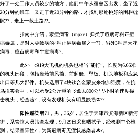
好了一处工作人员较少的地方，他们中午从宿舍区出发，坐了近
20分钟的班车，又走了近20分钟的路，才找到那处挑好的围栏缝
隙??，走上一截土路??。
指南中介绍，猴痘病毒（mpxv）归类于痘病毒科正痘
病毒属，是对人类致病的4种正痘病毒属之一??，另外3种是天花
病毒、痘苗病毒和牛痘病毒?。
此外，c919大飞机的机头也相当“能打”。长度为6.66米
的机头部段，包括座舱前风挡、前起舱、壁板、机头地板和应急
出口等几大部件。机头选用了4块钛合金蒙皮来增加强度，在抗
鸟撞实验中，可以承受2公斤重的飞禽以800公里/小时的速度撞
击机头，经查验?，没有发现机头有明显缺损⚗??。
阳性感染者71，
男，36岁，居住于天津市滨海新区新河
街，系管控人员筛查发现，9月29日采集咽拭子，经检测中心检
测，结果呈阳性?，为新冠病毒无症状感染者⛺?。