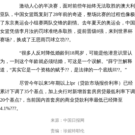
激动人心的半决赛，面对前些年始终无法取胜的澳大利
亚队，中国女篮既复刻了28年前的奇迹，整场比赛的过程也像极
了东京奥运会小组赛两队交锋的剧情。去年夏天的奥运会，中国
女篮凭借李月汝的罚球准绝杀取胜，提前晋级8强，来到世界杯
赛场?，换成了王思雨罚球立功??。
“很多人反对降低婚龄到18周岁，可能是他潜意识里认
为，一到这个年龄就必须结婚，可这是一个误解。”薛宁兰解释
道，“其实它是一个资格的赋予??，是法律的一个底线⛓??。”
尽管今年以来5年期以上lpr（贷款市场报价利率）已经
累计下调了35个基点，加上央行对新增首套房房贷最低利率下调
20个基点?，当前国内首套房的商业贷款利率最低已经降至
4.1%???。
来源：中国日报网
责编：珍妮特耶伦