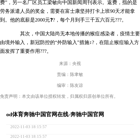
费”，另一名厂区员工梁敏向中国新闻周刊表示。返费，指的是
劳务派遣人员的奖金，需要在富士康坚持打卡上班90天才能拿
到。他的底薪是2000元❓?，每个月到手三千五六百元???。
其次，中国大陆尚无本地传播的猴痘感染者，疫情主要
由境外输入，新冠防控的“外防输入”措施↕?，在阻止猴痘输入方
面发挥了重要作用???。
来源：央视
责编：陈聿敏
编审：陈友谅
免责声明：本文由该单位授权转发，归属权归原创单位所有。
od体育奔驰中国官网在线-奔驰中国官网
2022-11-03 18:15:57
2022-11-03 18:15:57