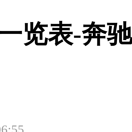
一览表-奔
6:55