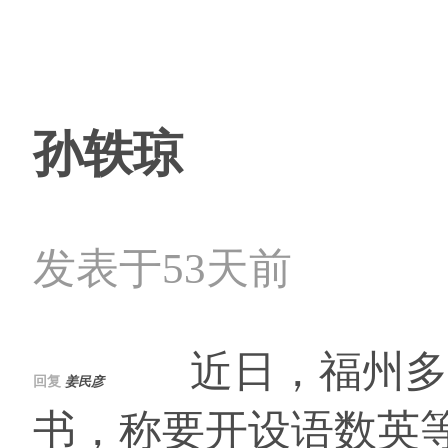
孙轶琼
发表于53天前
近日，福州多位
回复
姜民彦
书，称要开设语数英等