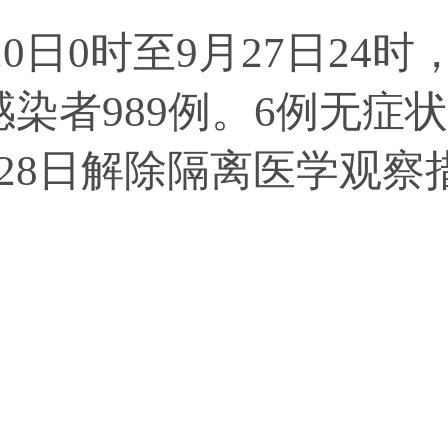
0日0时至9月27日24
感染者989例。6例无症
28日解除隔离医学观察措