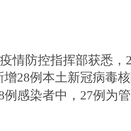
防控指挥部获悉，2022
新增28例本土新冠病毒
8例感染者中，27例为管