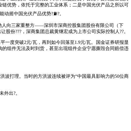
业链优势，依托于完整的工业体系；二是中国光伏产品之所以可
能动摇中国光伏产品优势?⛽?。
行动人向三家重整方——深圳市深商控股集团股份有限公司（下
让股份???，深商集团总裁黄继宏成为上市公司实际控制人??。
一度突破2元/瓦，再到如今回落至1.9元/瓦。国金证券研报显
司订购的组件无法及时到货，甚至出现组件企业宁愿撕毁合同赔偿违
洪波打理。当时的方洪波连续被评为“中国最具影响力的50位商
未外出?。