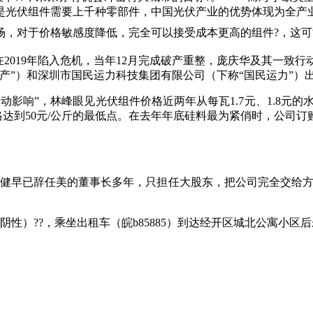
是光伏组件需要上千种零部件，中国光伏产业的优势体现为全产
，对于价格敏感度降低，完全可以接受成本更高的组件?，这可
2019年陷入危机，当年12月完成破产重整，庞庆华及其一致
产”）和深圳市国民运力科技集团有限公司（下称“国民运力”）出
”，林峰眼见光伏组件价格近两年从每瓦1.7元、1.8元的水平
料价格达到50元/公斤的最低点。在去年年底硅料最为紧俏时，公
健早已辞任美的董事长多年，只担任大股东，把公司完全交给方
性）??，乘坐出租车（皖b85885）到达经开区城北公寓小区后