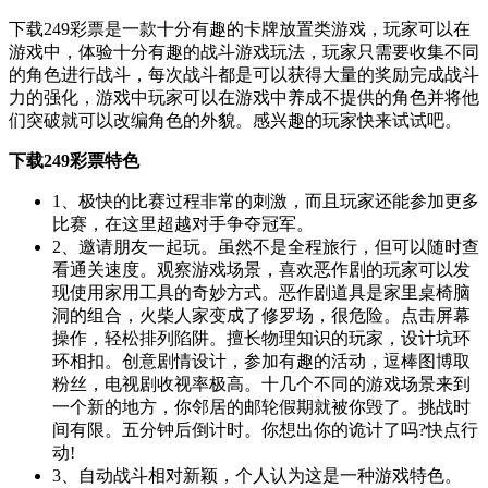
下载249彩票是一款十分有趣的卡牌放置类游戏，玩家可以在
游戏中，体验十分有趣的战斗游戏玩法，玩家只需要收集不同
的角色进行战斗，每次战斗都是可以获得大量的奖励完成战斗
力的强化，游戏中玩家可以在游戏中养成不提供的角色并将他
们突破就可以改编角色的外貌。感兴趣的玩家快来试试吧。
下载249彩票特色
1、极快的比赛过程非常的刺激，而且玩家还能参加更多
比赛，在这里超越对手争夺冠军。
2、邀请朋友一起玩。虽然不是全程旅行，但可以随时查
看通关速度。观察游戏场景，喜欢恶作剧的玩家可以发
现使用家用工具的奇妙方式。恶作剧道具是家里桌椅脑
洞的组合，火柴人家变成了修罗场，很危险。点击屏幕
操作，轻松排列陷阱。擅长物理知识的玩家，设计坑环
环相扣。创意剧情设计，参加有趣的活动，逗棒图博取
粉丝，电视剧收视率极高。十几个不同的游戏场景来到
一个新的地方，你邻居的邮轮假期就被你毁了。挑战时
间有限。五分钟后倒计时。你想出你的诡计了吗?快点行
动!
3、自动战斗相对新颖，个人认为这是一种游戏特色。