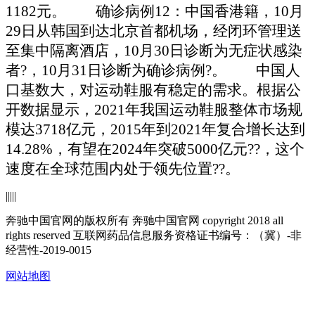
1182元。 确诊病例12：中国香港籍，10月
29日从韩国到达北京首都机场，经闭环管理送
至集中隔离酒店，10月30日诊断为无症状感染
者?，10月31日诊断为确诊病例?。
中国人
口基数大，对运动鞋服有稳定的需求。根据公
开数据显示，2021年我国运动鞋服整体市场规
模达3718亿元，2015年到2021年复合增长达到
14.28%，有望在2024年突破5000亿元??，这个
速度在全球范围内处于领先位置??。
|
|
|
|
|
奔驰中国官网的版权所有 奔驰中国官网 copyright 2018 all
rights reserved 互联网药品信息服务资格证书编号：（冀）-非
经营性-2019-0015
网站地图