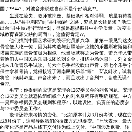
国了™⛰?，对波音来说这自然不是个好消息??。
生源在流失、教师被挖走、基础条件相对薄弱、质量有待提
高……从“县中塌陷”到“县中崛起”之路，究竟是长还是短？浙江
出台“县中崛起”行动计划，显然是想提振县中办学质量，改变县
域教育资源欠缺的局面??，这值得肯定??。
他们找到中国艺术研究院研究员萧兴华，萧第一眼见到这支
骨管便大吃一惊，因为其构造与新疆哈萨克族的乐器斯布斯额和
塔吉克族的鹰骨笛极为相似，他当场就称之为骨笛。萧兴华又带
着他们去中国民族乐团找团长刘文金，排练中场休息时，刘文金
找来几位管乐手试吹。前六个乐手都没吹出声音，第七个乐手宁
保生拿着骨笛，觉得接近于河南民间乐器“筹”，应该斜吹，试着
将管口倾斜45度。声音出来了，而且吹出了音列??，音准无误?
☎??。
毛宁：你提到的应该是安理会1267委员会的列名问题。安理
会1267委员会就恐怖组织或个人的列名及程序有明确规范。中方
一贯严格根据委员会规则和程序?，以建设性、负责任的态度参
与1267委员会工作?。
疫情还带来考情的变化。“比如原本计划3月份考试，现在变
成8月份了，这就导致我们的授课方式也要变。”叶欣表示，最大
的变化还是产品从线下交付转为线上交付。“中间涉及退费、转