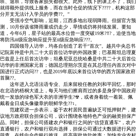
班、退班，导致各家损失都很大。此外，线下的课上不了，我们
就得额外提供线上服务，而在当时仓促的情况下????，机构这部
分开支无法计入学员的学费??。”
受强冷空气影响，近期，江西多地出现弱降雨。但据官方预
测，10月份该省降雨量或仍走少，旱情或仍将持续发展。要知
道，今年6月，星子站的最高水位曾一度突破19米?‼?，迫使当地
将防汛iii级应急响应提升至ii级应急响应???。
四国领导人访华，均各自创造了若干“首次”。越共中央总书
记阮富仲是中共二十大后首位访华的外国政要；巴基斯坦总理夏
巴兹是上任后首次访华；坦桑尼亚总统哈桑是中共二十大后首位
访华的非洲国家元首；德国总理朔尔茨是在其总理任内首次对中
国进行正式访问??，也是2019年底以来首位访华的西方国家政府
首脑??。
这年进入北语法语专业、后来留校任教的刘和平回忆，那时
在北语的梧桐大道上，每天与他们擦肩而过的多是身穿中国政府
统一发放的绿色军大衣的非洲学生?☢，或者身着统一着装、佩
戴着金日成头像徽章的朝鲜学生??↕。
范建双进一步表示，鉴于农村居民普遍缺乏可抵押财产，建
议地方政府联合担保公司，设计围绕各地特色产业的融资担保产
品。同时，担保公司搭建农户和银行之间的“信贷直通车”，农户
直通银行，农户和银行双向选择，担保公司通过大数据进行风控
筛查，在线向合作银行推送，提高审批放款效率；加快农业农村