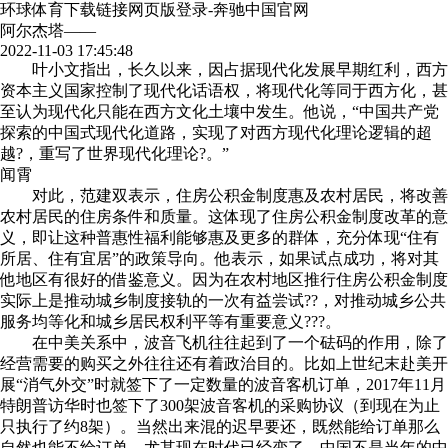
环球体育下载链接网页版登录-奔驰中国官网
阿尔杰塔——
2022-11-03 17:45:48
叶小文指出，长久以来，因占据现代化发展早期红利，西方
资本主义国家控制了现代化话语权，将现代化等同于西方化，甚
至认为现代化只能在西方文化土壤中发生。他说，“中国共产党
探索的中国式现代化道路，实现了对西方现代化理论逻辑的超
越?，重写了世界现代化理论?。”
闻霄
对此，范建双表示，住房公积金制度惠及农村居民，将改善
农村居民的住房条件和质量。这体现了住房公积金制度改革的意
义，即让这种普惠性福利能够惠及更多的群体，充分体现“住有
所居、住有宜居”的政策导向。他表示，如果试点成功，将对其
他地区有很好的借鉴意义。因为在农村地区推行住房公积金制度
实际上是推动城乡制度接轨的一次有益尝试??，对推动城乡公共
服务均等化和城乡居民权利平等有重要意义???。
在中美关系中，波音飞机往往起到了一个砝码的作用，除了
经营需要的购买之外往往还有着政治目的。比如上世纪末赴美开
展“消气外交”时就签下了一定数量的波音客机订单，2017年11月
特朗普访华时也签下了300架波音客机的采购协议（到现在为止
只执行了约8架）。当然出来混的迟早要还，既然能给订单那么
自然也能不给订单，尤其现在时代已经变了，中国不是当年的中