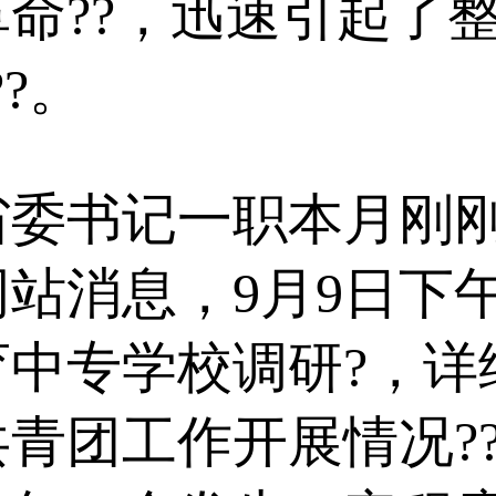
命??，迅速引起了
?。
书记一职本月刚刚
站消息，9月9日下
育中专学校调研?，详
青团工作开展情况??