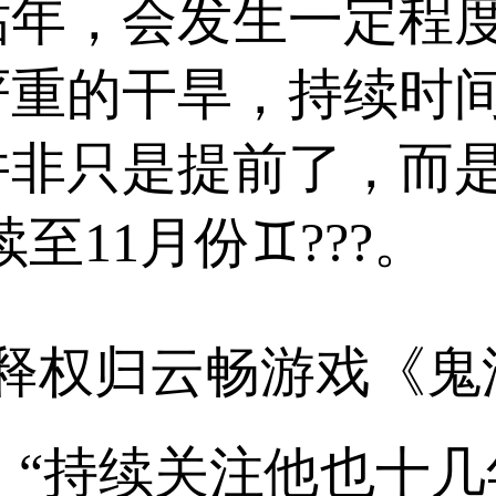
枯年，会发生一定程
严重的干旱，持续时间
并非只是提前了，而
至11月份♊???。
释权归云畅游戏《鬼
 “持续关注他也十几