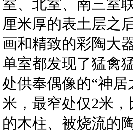
室、北室、南三室联
厘米厚的表土层之
画和精致的彩陶大
单室都发现了猛禽
处供奉偶像的“神居
米，最窄处仅2米
的木柱、被烧流的