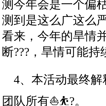
测今年会是一个偏
测到是这么广这么
看来，今年的旱情
断???，旱情可能持续
4、本活动最终解
团队所有⛵⛹?。