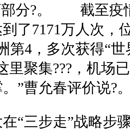
下部分?。 截至疫
达到了7171万人次，
洲第4，多次获得“世
这里聚集???，机场
。”曹允春评价说?
三步走”战略步骤