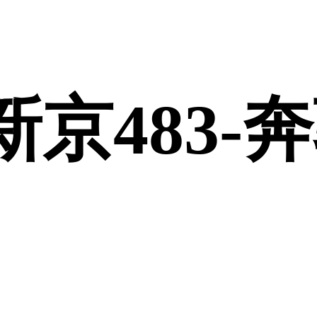
登录
京483-