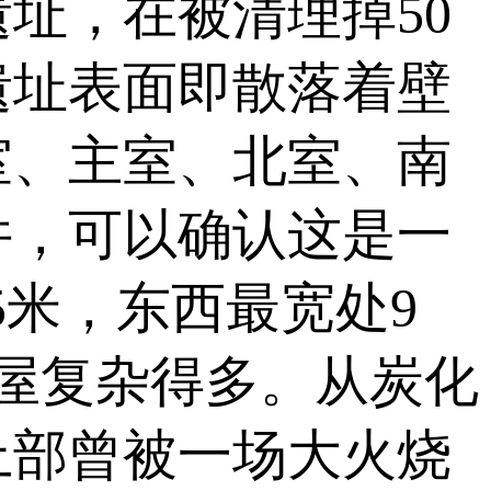
址，在被清理掉50
遗址表面即散落着壁
室、主室、北室、南
件，可以确认这是一
5米，东西最宽处9
屋复杂得多。从炭化
上部曾被一场大火烧