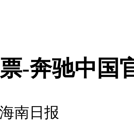
下彩票-奔驰中国
海南日报