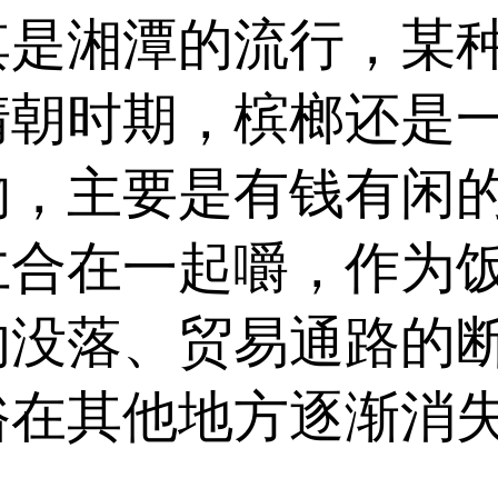
湘潭的流行，某种
清朝时期，槟榔还是
物，主要是有钱有闲
仁合在一起嚼，作为
的没落、贸易通路的
在其他地方逐渐消失了