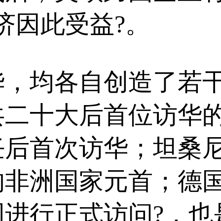
济因此受益?。
均各自创造了若干“
共二十大后首位访华
任后首次访华；坦桑
的非洲国家元首；德
进行正式访问?，也是