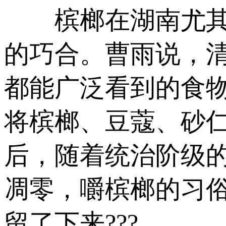
槟榔在湖南尤其是
的巧合。曹雨说，
都能广泛看到的食
将槟榔、豆蔻、砂
后，随着统治阶级
凋零，嚼槟榔的习俗
留了下来???。