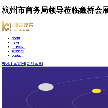
杭州市商务局领导莅临鑫桥会展
about
news
incentive
services
contact
奔驰中国官网
|
新航国旅
|