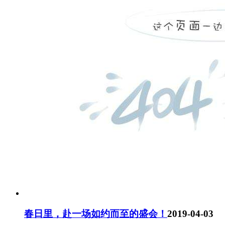
春日里，赴一场如约而至的盛会！
2019-04-03