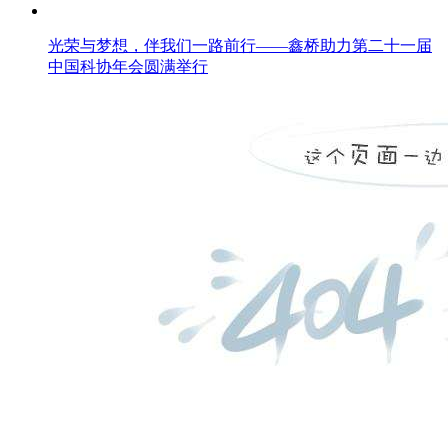
光荣与梦想，伴我们一路前行——鑫桥助力第二十一届
中国科协年会圆满举行