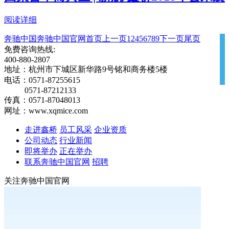
阅读详细
奔驰中国奔驰中国官网首页
上一页
1
2
4
5
6
7
8
9
下一页
尾页
免费咨询热线:
400-880-2807
地址：杭州市下城区新华路9号铭和商务楼5楼
电话：0571-87255615
0571-87212133
传真：0571-87048013
网址：www.xqmice.com
走进鑫桥
员工风采
企业资质
公司动态
行业新闻
即将举办
正在举办
联系奔驰中国官网
招聘
关注奔驰中国官网