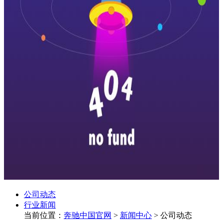
公司动态
行业新闻
当前位置：
奔驰中国官网
>
新闻中心
>
公司动态