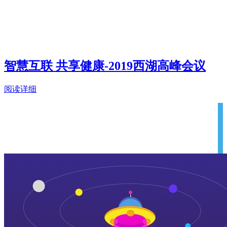
智慧互联 共享健康-2019西湖高峰会议
阅读详细