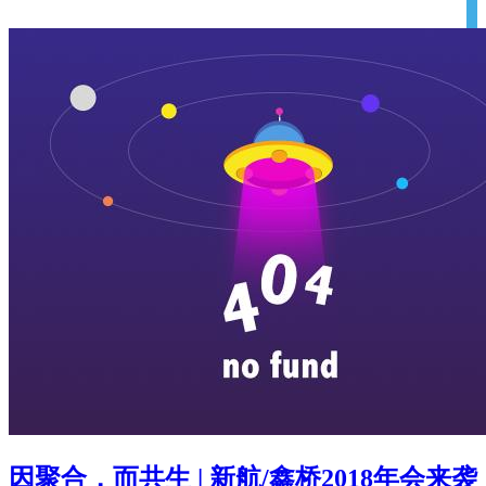
因聚合，而共生 | 新航/鑫桥2018年会来袭