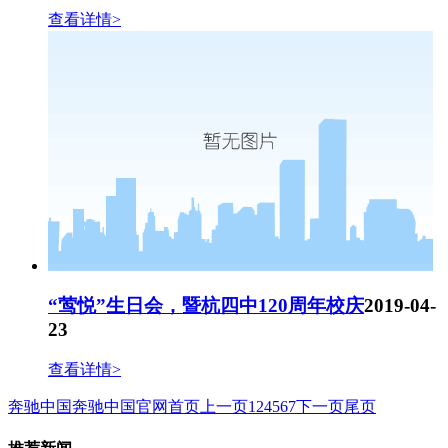
查看详情>
“莺悦”生日会，暨杭四中120周年校庆
2019-04-
23
查看详情>
奔驰中国奔驰中国官网首页
上一页
1
2
4
5
6
7
下一页
尾页