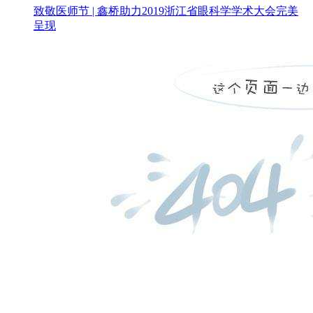
致敬医师节 | 鑫桥助力2019浙江省眼科学学术大会完美
呈现