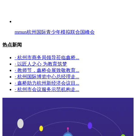
mmun杭州国际青少年模拟联合国峰会
热点新闻
· 杭州市商务局领导莅临鑫桥...
· 以匠人之心 为教育筑梦
· 教师节，鑫桥会展致敬教育...
· 杭州国际博览中心总经理走...
· 鑫桥助力杭州新经济会议目...
· 杭州市会议服务示范机构走...