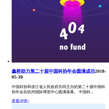
鑫桥助力第二十届中国科协年会圆满成功
2018-
05-30
中国科协和浙江省人民政府共同主办的第二十届中国科
协年会在杭州国际博览中心圆满落幕。 中国科...
查看详情>