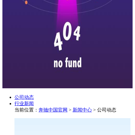
公司动态
行业新闻
当前位置：
奔驰中国官网
>
新闻中心
>
公司动态