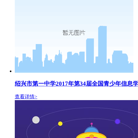
绍兴市第一中学2017年第34届全国青少年信息
查看详情>