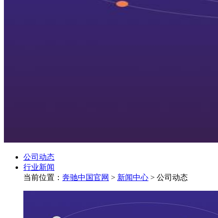
公司动态
行业新闻
当前位置：
奔驰中国官网
>
新闻中心
>
公司动态