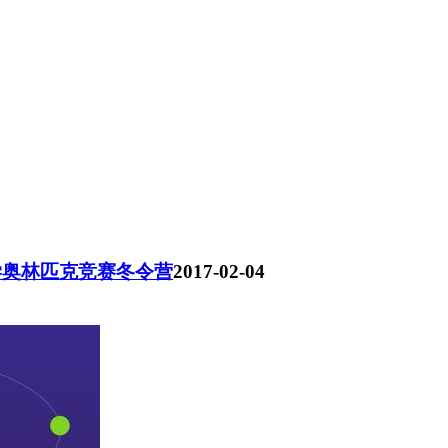
学奥林匹克竞赛冬令营
2017-02-04